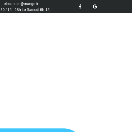
electro.cm@orange.fr
h30 / 14h-18h Le Samedi 9h-12h